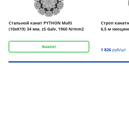
Стальной канат PYTHON Multi
Строп канатн
(10xK19) 34 мм, zS Galv, 1960 N/mm2
6,5 м неоци
Аналог
1 826
руб/шт
Наши преимущества
Более 30 000 товаров для подъёма груза