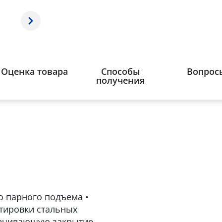
Оценка товара
Способы
Вопрос
получения
о парного подъема •
тировки стальных
спечивающую закрытие