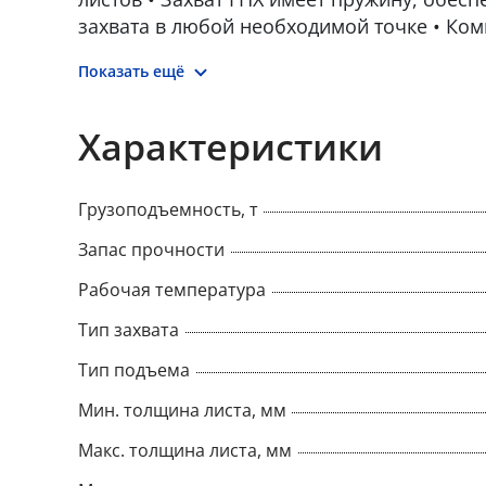
захвата в любой необходимой точке • Ком
высокая грузоподъемность • Легкая конст
Показать ещё
обращения • Прочный качественный свар
тяжелых условий эксплуатации • Преимущ
в том, что один человек может одновреме
Характеристики
захват и управлять талью
Грузоподъемность, т
Запас прочности
Рабочая температура
Тип захвата
Тип подъема
Мин. толщина листа, мм
Макс. толщина листа, мм