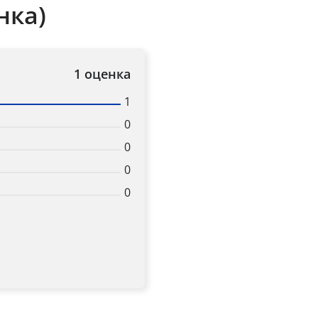
нка)
Title
1 оценка
Popup Content
1
0
0
0
0