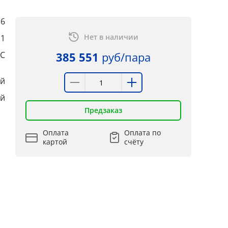
6
Нет в наличии
:1
°C
385 551
руб/пара
ый
ый
Предзаказ
Оплата
Оплата по
картой
счёту