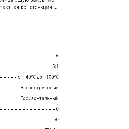
пактная конструкция и
рукция для удобного
ной корпус для
ество данного захвата
нно устанавливать
6
5:1
от -40°C до +100°C
Эксцентриковый
Горизонтальный
0
50