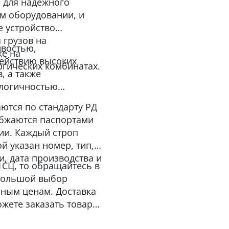
а для надежного
ом оборудовании, и
е устройство
 грузов на
ивостью,
же на
действию высоких
ргических комбинатах.
, а также
ологичностью
ются по стандарту РД
набжаются паспортами
ции. Каждый строп
й указан номер, тип,
и, дата производства и
1СЦ, то обращайтесь в
 большой выбор
ным ценам. Доставка
ожете заказать товар