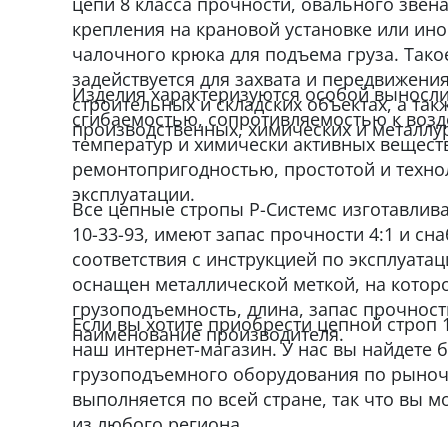
цепи 8 класса прочности, овального звен
крепления на крановой установке или ин
чалочного крюка для подъема груза. Тако
задействуется для захвата и передвижения
Изделия характеризуются особой выносл
строительных и складских объектах, а так
сгибаемостью, сопротивляемостью к воз
производственных, химических и металлу
температур и химически активных веществ
ремонтопригодностью, простотой и техн
эксплуатации.
Все цепные стропы Р-Системс изготавлива
10-33-93, имеют запас прочности 4:1 и с
соответствия с инструкцией по эксплуата
оснащен металлической меткой, на которо
грузоподъемность, длина, запас прочност
Если вы хотите приобрести цепной строп 
наименование производителя.
наш интернет-магазин. У нас вы найдете
грузоподъемного оборудования по рыноч
выполняется по всей стране, так что вы м
из любого региона.