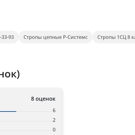
-33-93
Стропы цепные Р-Системс
Стропы 1СЦ 8 к
нок)
8 оценок
6
2
0