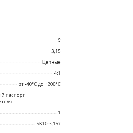
9
3,15
Цепные
4:1
от -40°C до +200°C
й паспорт
×
ителя
1
Popup
SK10-3,15т