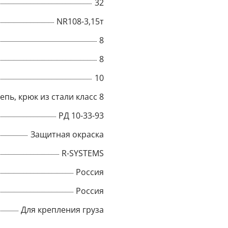
32
Title
NR108-3,15т
8
8
Popup Content
10
епь, крюк из стали класс 8
РД 10-33-93
Защитная окраска
R-SYSTEMS
Россия
Россия
Для крепления груза