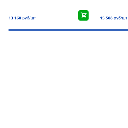
13 160
руб/шт
15 508
руб/шт
Наши преимущества
Более 30 000 товаров для подъёма груза
Дистрибьютор более 10 брендов