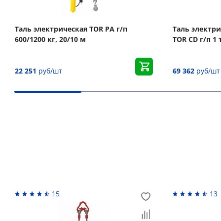
Таль электрическая TOR РА г/п
Таль электр
600/1200 кг, 20/10 м
TOR CD г/п 1 
22 251
руб/шт
69 362
руб/шт
Вас может заинтересовать
15
13