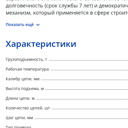
долговечность (срок службы 7 лет) и демократ
механизм, который применяется в сфере строит
независимостью от электросети, что позволяет 
Показать ещё
за городом. В конструкцию приспособления вхо
подвешенного груза на необходимой высоте
Характеристики
Грузоподъемность, т
Рабочая температура
Калибр цепи, мм
Высота подъема, м
Длина цепи, м
Количество цепей, шт
Шаг цепи, мм
Тип привода