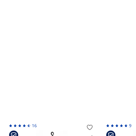
Гарантийный срок устанавливается изготовителем по
установлен, продавец вправе самостоятельно его уст
Кто устанавливает гарантийный срок?
Обмен и возврат товара ненадлежащего качес
Возврат денежных средств
Похожие товары
16
9