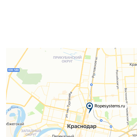
Для получения вам понадобится документ, удостове
удостоверение), а если товар был приобретён от юр
доверенность или печать.
Телефон:
8 861 290-01-40