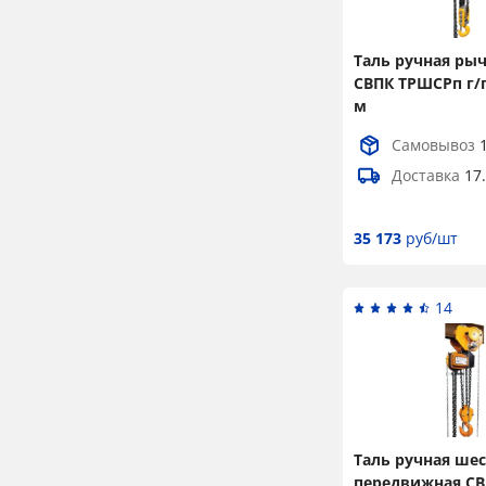
Таль ручная ры
СВПК ТРШСРп г/п 
м
Самовывоз
Доставка
17
35 173
руб/шт
14
Таль ручная ше
передвижная С