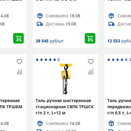
14.08
Самовывоз
18.08
Самов
.08
Доставка
19.08
Доста
38 545
руб/шт
12 553
руб/
6
стеренная
Таль ручная шестеренная
Таль ручн
ВПК ТРШБМ
стационарная СВПК ТРШСК
передвижн
г/п 2 т, L=12 м
г/п 0,5 т, L
14.08
Самовывоз
14.08
Самов