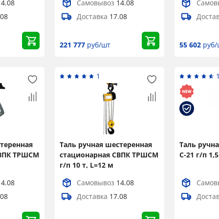
14.08
Самовывоз
14.08
Самов
.08
Доставка
17.08
Доста
221 777
руб/шт
55 602
руб/
1
стеренная
Таль ручная шестеренная
Таль ручн
СВПК ТРШСМ
стационарная СВПК ТРШСМ
C-21 г/п 1,5
г/п 10 т, L=12 м
14.08
Самовывоз
14.08
Самов
.08
Доставка
17.08
Доста