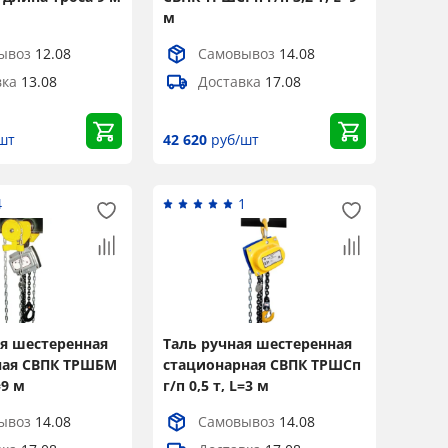
м
ывоз
12.08
Самовывоз
14.08
вка
13.08
Доставка
17.08
шт
42 620
руб/шт
4
1
ая шестеренная
Таль ручная шестеренная
ая СВПК ТРШБМ
стационарная СВПК ТРШСп
=9 м
г/п 0,5 т, L=3 м
ывоз
14.08
Самовывоз
14.08