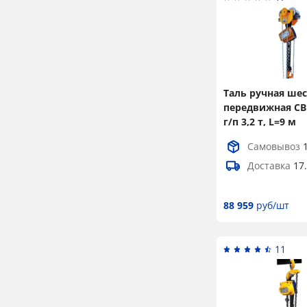
Таль ручная ше
передвижная С
г/п 3,2 т, L=9 м
Самовывоз
Доставка
17
88 959
руб/шт
11