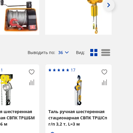
Выводить по:
36
Вид:
11
17
ая шестеренная
Таль ручная шестеренная
ая СВПК ТРШБМ
стационарная СВПК ТРШСп
=6 м
г/п 3,2 т, L=3 м