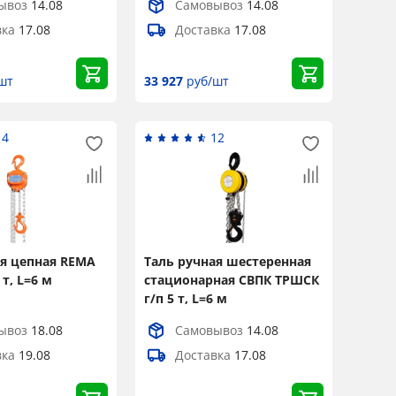
ывоз
14.08
Самовывоз
14.08
вка
17.08
Доставка
17.08
шт
33 927
руб/шт
14
12
ая цепная REMA
Таль ручная шестеренная
 т, L=6 м
стационарная СВПК ТРШСК
г/п 5 т, L=6 м
ывоз
18.08
Самовывоз
14.08
вка
19.08
Доставка
17.08