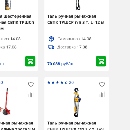
ая шестеренная
Таль ручная рычажная
ная СВПК ТРШСп
СВПК ТРШСР г/п 3 т, L=12 м
 м
ывоз
14.08
Самовывоз
14.08
вка
17.08
Доставка
17.08
шт
70 088
руб/шт
20
20
учная рычажная
Таль ручная рычажная
, длина троса 9 м
СВПК ТРШСРп г/п 3,2 т, L=9