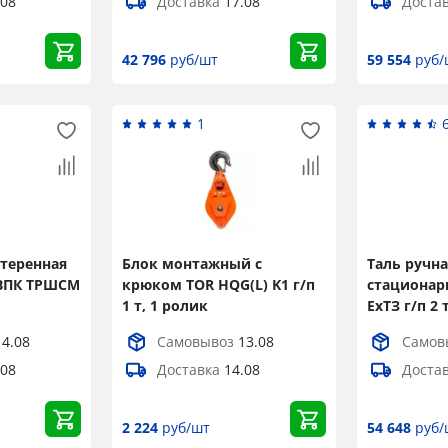
.08
Доставка
17.08
Доста
42 796
руб/шт
59 554
руб/
1
стеренная
Блок монтажный с
Таль ручн
СВПК ТРШСМ
крюком TOR HQG(L) K1 г/п
стационар
1 т, 1 ролик
ЕхТЗ г/п 2 
14.08
Самовывоз
13.08
Самов
.08
Доставка
14.08
Доста
2 224
руб/шт
54 648
руб/