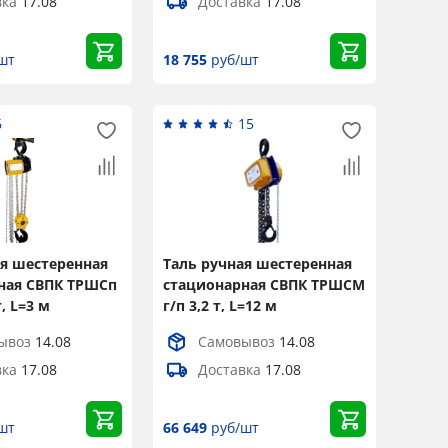
вка
17.08
Доставка
17.08
шт
18 755
руб/шт
6
15
ая шестеренная
Таль ручная шестеренная
ная СВПК ТРШСп
стационарная СВПК ТРШСМ
т, L=3 м
г/п 3,2 т, L=12 м
ывоз
14.08
Самовывоз
14.08
вка
17.08
Доставка
17.08
шт
66 649
руб/шт