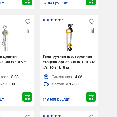
шт
57 843
руб/шт
15
5
я цепная
Таль ручная шестеренная
0 500 г/п 0,5 т,
стационарная СВПК ТРШСМ
г/п 10 т, L=6 м
ывоз
18.08
Самовывоз
14.08
вка
19.08
Доставка
17.08
шт
143 608
руб/шт
3
15