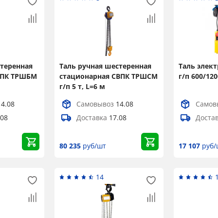
стеренная
Таль ручная шестеренная
Таль элект
ВПК ТРШБМ
стационарная СВПК ТРШСМ
г/п 600/120
г/п 5 т, L=6 м
14.08
Самовывоз
14.08
Самов
.08
Доставка
17.08
Доста
80 235
руб/шт
17 107
руб/
×
14
Popup