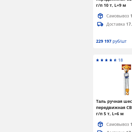
г/п 10 т, L=9 м
Самовывоз
Доставка
17
229 197
руб/шт
18
Таль ручная ше
передвижная С
г/п 5 т, L=6 м
Самовывоз