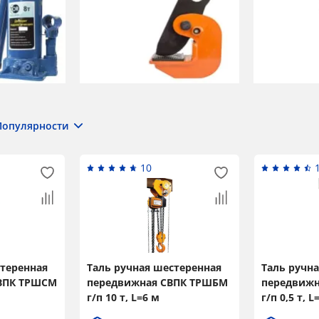
Популярности
10
стеренная
Таль ручная шестеренная
Таль ручн
СВПК ТРШСМ
передвижная СВПК ТРШБМ
передвижн
г/п 10 т, L=6 м
г/п 0,5 т, L