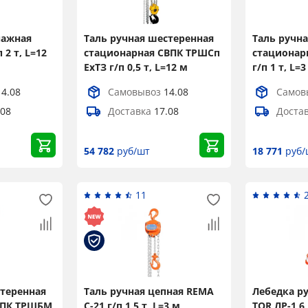
Title
чажная
Таль ручная шестеренная
Таль ручн
2 т, L=12
стационарная СВПК ТРШСп
стационар
ЕхТЗ г/п 0,5 т, L=12 м
г/п 1 т, L=3
Popup Content
14.08
Самовывоз
14.08
Самов
.08
Доставка
17.08
Доста
54 782
руб/шт
18 771
руб/
11
стеренная
Таль ручная цепная REMA
Лебедка р
ВПК ТРШБМ
C-21 г/п 1,5 т, L=3 м
TOR ЛР-1,6