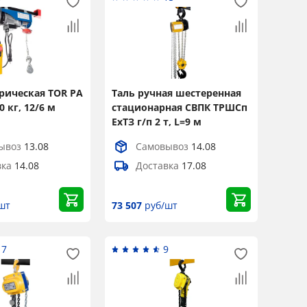
рическая TOR РА
Таль ручная шестеренная
0 кг, 12/6 м
стационарная СВПК ТРШСп
ЕхТЗ г/п 2 т, L=9 м
ывоз
13.08
Самовывоз
14.08
вка
14.08
Доставка
17.08
шт
73 507
руб/шт
17
9