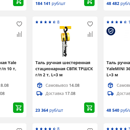
184 141
руб/шт
48 482
руб/
8
ная Yale
Таль ручная шестеренная
Таль ручна
г/п 10 т,
стационарная СВПК ТРШСК
YaleMINI 36
г/п 2 т, L=3 м
L=3 м
18.08
Самовывоз
14.08
Самов
.08
Доставка
17.08
Доста
23 364
руб/шт
48 540
руб/
8