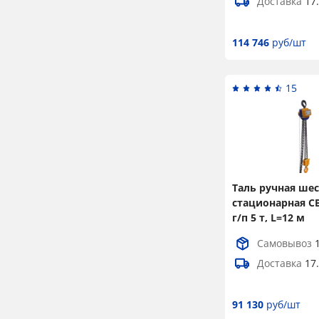
Доставка
17
114 746
руб/шт
15
Таль ручная ше
стационарная 
г/п 5 т, L=12 м
Самовывоз
Доставка
17
91 130
руб/шт