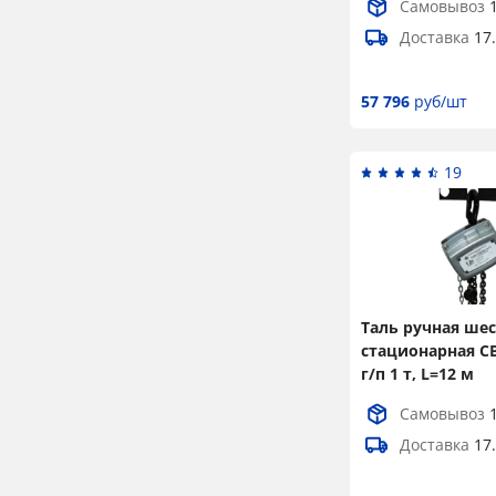
Самовывоз
Доставка
17
57 796
руб/шт
19
Таль ручная ше
стационарная 
г/п 1 т, L=12 м
Самовывоз
Доставка
17