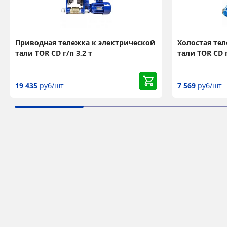
Приводная тележка к электрической
Холостая те
тали TOR CD г/п 3,2 т
тали TOR CD г
19 435
руб/шт
7 569
руб/шт