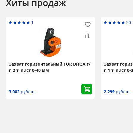
Хиты продаж
1
20
Захват горизонтальный TOR DHQA г/
Захват гори
п 2 т, лист 0-40 мм
п 1 т, лист 0
3 002
руб/шт
2 299
руб/шт