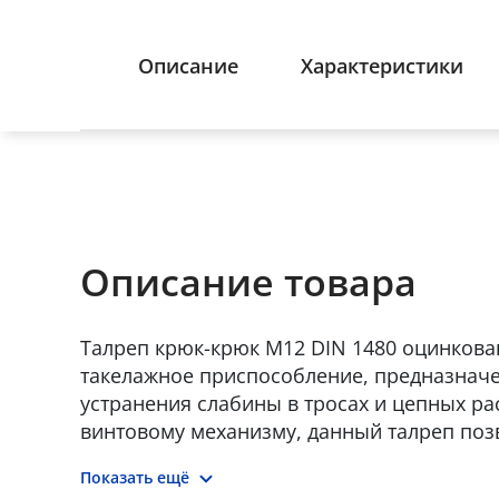
Описание
Характеристики
Описание товара
Талреп крюк-крюк М12 DIN 1480 оцинков
такелажное приспособление, предназначе
устранения слабины в тросах и цепных ра
винтовому механизму, данный талреп поз
регулировать длину и усилие натяжения,
Показать ещё
фиксацию. Оцинкованное покрытие защищ