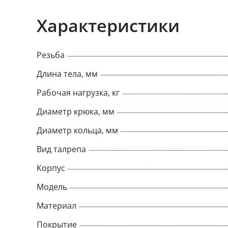
коррозии, что значительно увеличивает е
крюк-крюк М12 идеально подходит для ис
Характеристики
строительстве, судоходстве и других облас
надежное натяжение и фиксация. Маркиро
Резьба
гарантирует соответствие международным
Заказывайте талреп М12 крюк-крюк прямо
Длина тела, мм
интернет-магазине!
Рабочая нагрузка, кг
Диаметр крюка, мм
Диаметр кольца, мм
Вид талрепа
Корпус
Модель
Материал
Покрытие