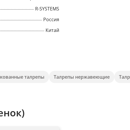
R-SYSTEMS
Россия
Китай
кованные талрепы
Талрепы нержавеющие
Талр
×
енок)
Popup