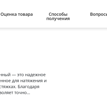
Оценка товара
Способы
Вопрос
получения
анный — это надежное
нное для натяжения и
стяжках. Благодаря
воляет точно
 обеспечивая надежную
ает изделие от