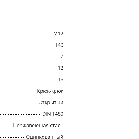
го срок службы. Талреп
пользования в
тях, где требуется
вка DIN 1480
M12
 стандартам качества.
 сейчас в нашем
140
7
12
16
Крюк-крюк
Открытый
DIN 1480
Нержавеющая сталь
Оцинкованный