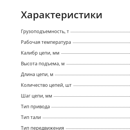
мастерские. Оборудование комплектуетс
8-го класса прочности (толщина прутка за
Характеристики
грузоподъемности тали), для фиксации гр
усиленный крюк с предохранительным ка
Грузоподъемность, т
балку или монорельс выполняется за счет
передвижных моделей).
Рабочая температура
Калибр цепи, мм
Высота подъема, м
Длина цепи, м
Количество цепей, шт
Шаг цепи, мм
Тип привода
Тип тали
Тип передвижения