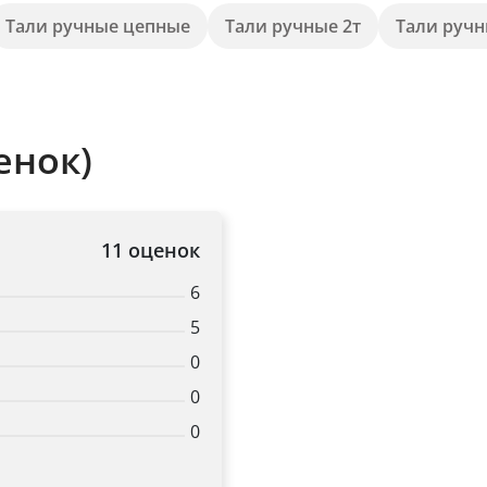
Тали ручные цепные
Тали ручные 2т
Тали ручн
Title
Popup Content
енок)
11 оценок
6
5
0
0
0