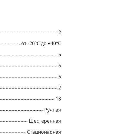
я высокопрочной цепью
висит от
узов применяется
рабином, монтаж на
2
 крюка или кошки (для
от -20°C до +40°C
6
6
6
2
18
Ручная
Шестеренная
Стационарная