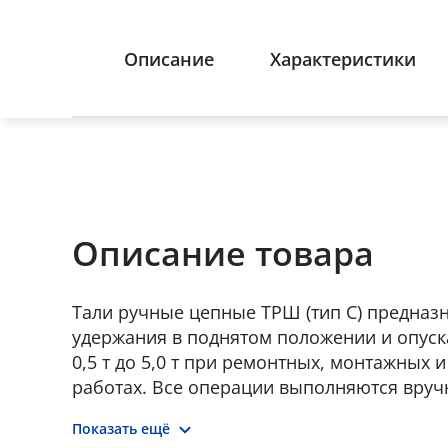
Описание
Характеристики
Описание товара
Тали ручные цепные ТРШ (тип С) предназ
удержания в поднятом положении и опуск
0,5 т до 5,0 т при ремонтных, монтажных 
работах. Все операции выполняются вру
тяговой цепи. Основная сфера использов
Показать ещё
площадки, производственные помещения