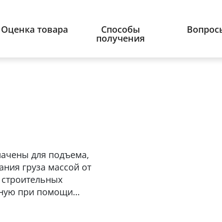
Оценка товара
Способы
Вопрос
получения
начены для подъема,
ания груза массой от
и строительных
чную при помощи
ания – строительные
 и ремонтные