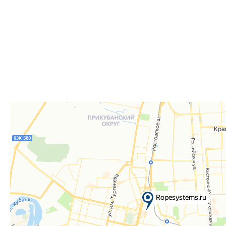
для согласования даты и времени получения заказа.
Для получения вам понадобится документ, удостове
удостоверение), а если товар был приобретён от юр
доверенность или печать.
Телефон:
8 861 290-01-40