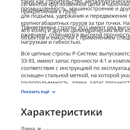
таких как строительство, металлургическа
сегментов круглозвенной цепи и чалочны
промышленность, машиностроение и друг
прикрепления к грузу.
для подъема, удержания и передвижения 
крупногабаритных грузов за три точки. Н
Трехветвевые стропы 3СЦ имеют ряд выго
ж/б колец и других цилиндрических или 
ржавчине, отличаются высокой прочность
объектов и емкостей с применением спец
нагрузкам и гибкостью.
Все цепные стропы Р-Системс выпускаются
33-93, имеют запас прочности 4:1 и комп
соответствия с инструкцией по эксплуата
оснащен стальной меткой, на которой ука
грузоподъемность, длина, запас прочност
наименование производителя.
Показать ещё
Характеристики
Длина, м