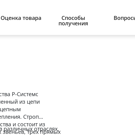
Оценка товара
Способы
Вопрос
получения
ства Р-Системс
вленный из цепи
 цепным
епления. Строп
тва и состоит из
в различных отраслях,
 звеньев, трех прямых