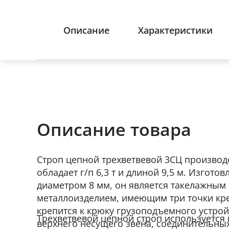
Описание
Характеристики
Описание товара
Строп цепной трехветвевой 3СЦ производ
обладает г/п 6,3 т и длиной 9,5 м. Изгото
диаметром 8 мм, он является такелажным
металлоизделием, имеющим три точки кр
крепится к крюку грузоподъемного устройс
Трехветвевой цепной строп используется 
верхнего несущего звена, соединительных