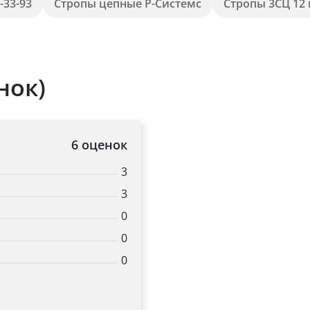
-33-93
Стропы цепные Р-Системс
Стропы 3СЦ 12 
нок)
6 оценок
3
3
0
0
0