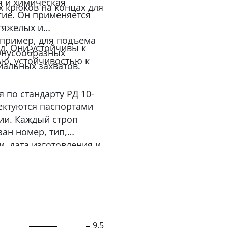
я и химическая
х крюков на концах для
ие. Он применяется
тяжелых и
апример, для подъема
д. Они устойчивы к
конусообразных
ю, устойчивостью к
иальных захватов.
 по стандарту РД 10-
лектуются паспортами
ции. Каждый строп
зан номер, тип,
и, дата изготовления и
9,5