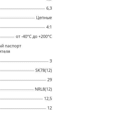
6,3
Цепные
4:1
от -40°C до +200°C
й паспорт
ителя
3
SK78(12)
29
×
NRL8(12)
12,5
Popup
12