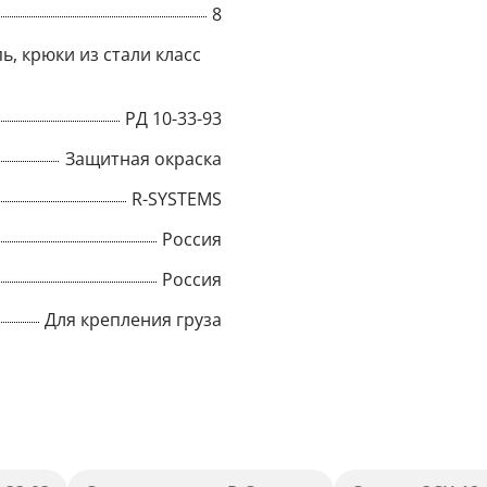
8
Title
ь, крюки из стали класс
РД 10-33-93
Popup Content
Защитная окраска
R-SYSTEMS
Россия
Россия
Для крепления груза