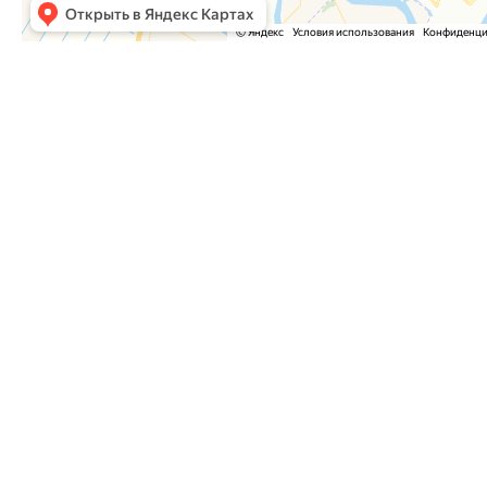
Часто задаваемые вопросы
Как оформить заказ?
Как оплатить заказ?
Где забрать заказ?
На сайте нет интересующего меня товара. Мож
Куда отправить список необходимого оборудо
Почему на сайте была одна цена, а потом она