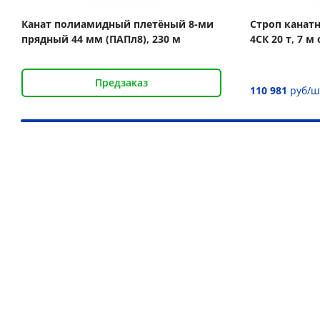
Канат полиамидный плетёный 8-ми
Строп канат
прядный 44 мм (ПАПл8), 230 м
4СК 20 т, 7 
Предзаказ
110 981
руб/ш
Наши преимущества
Более 30 000 товаров для подъёма груза
Дистрибьютор более 10 брендов