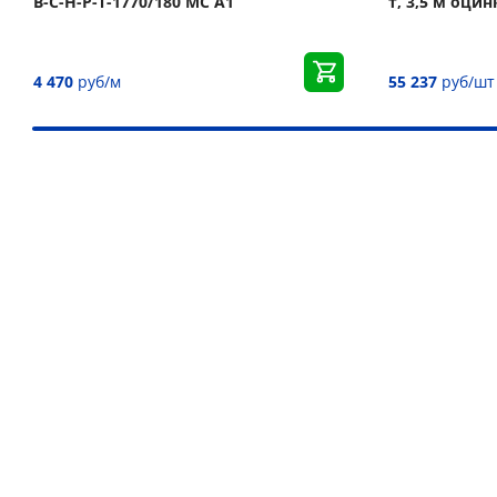
В-С-Н-Р-Т-1770/180 МС А1
т, 3,5 м оци
4 470
руб/м
55 237
руб/шт
Наши преимущества
Более 30 000 товаров для подъёма груза
Дистрибьютор более 10 брендов