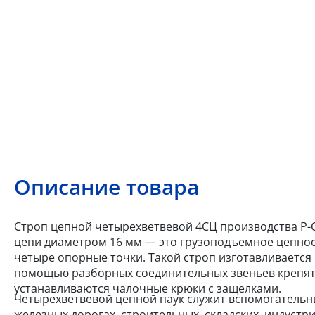
Описание товара
Строп цепной четырехветвевой 4СЦ производства Р-С
цепи диаметром 16 мм — это грузоподъемное цепное
четыре опорные точки. Такой строп изготавливается 
помощью разборных соединительных звеньев крепятс
устанавливаются чалочные крюки с защелками.
Четырехветвевой цепной паук служит вспомогательн
железных дорогах, строительных, складских, индуст