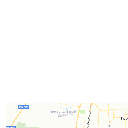
Самовывоз
Дост
Самовывоз из пункта выдачи заказов «Р-Систе
Вы можете самостоятельно получить ваш заказ в раб
заказов. По факту готовности заказа к отгрузке вы 
для согласования даты и времени получения заказа.
Для получения вам понадобится документ, удостове
удостоверение), а если товар был приобретён от юр
доверенность или печать.
Телефон:
8 861 290-01-40