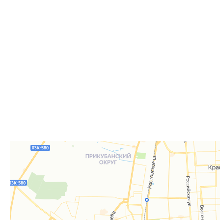
Самовывоз из пункта выдачи заказов «Р-Систе
Вы можете самостоятельно получить ваш заказ в раб
заказов. По факту готовности заказа к отгрузке вы 
для согласования даты и времени получения заказа.
Для получения вам понадобится документ, удостове
удостоверение), а если товар был приобретён от юр
доверенность или печать.
Телефон:
8 861 290-01-40