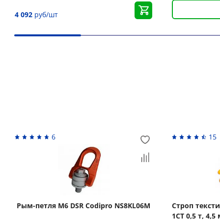
4 092
руб/шт
Вас может заинтересовать
6
15
Рым-петля М6 DSR Codipro NS8KL06M
Строп текст
1СТ 0,5 т, 4,