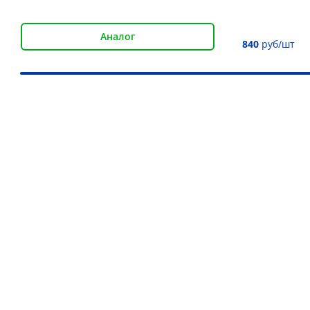
Аналог
840
руб/шт
Наши преимущества
Более 30 000 товаров для подъёма груза
Дистрибьютор более 10 брендов