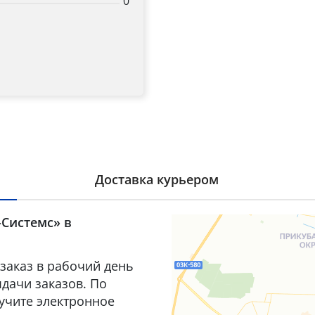
0
Title
Popup Content
Доставка курьером
-Системс» в
заказ в рабочий день
дачи заказов. По
лучите электронное