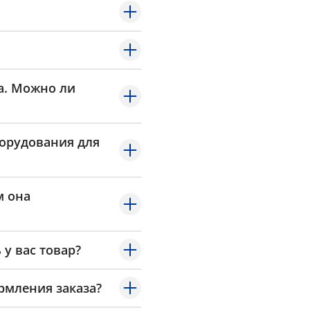
а. Можно ли
борудования для
м она
 у вас товар?
рмления заказа?