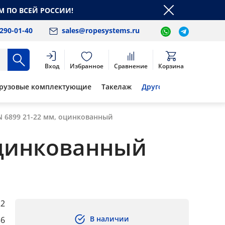
М ПО ВСЕЙ РОССИИ!
 290-01-40
sales@ropesystems.ru
Вход
Избранное
Сравнение
Корзина
рузовые комплектующие
Такелаж
Другое
N 6899 21-22 мм, оцинкованный
 оцинкованный
22
В наличии
56