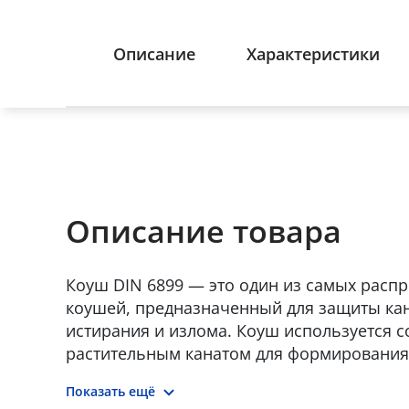
Описание
Характеристики
Описание товара
Коуш DIN 6899 — это один из самых расп
коушей, предназначенный для защиты кан
истирания и излома. Коуш используется с
растительным канатом для формирования
изготовлении канатных строп. Размеры к
Показать ещё
исходя из диаметра каната