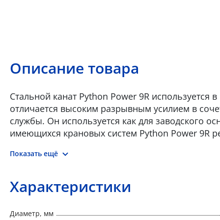
Описание товара
Стальной канат Python Power 9R используется в
отличается высоким разрывным усилием в соче
службы. Он используется как для заводского о
имеющихся крановых систем Python Power 9R ре
каната мостового крана с простым барабаном •
Показать ещё
барабаном
Характеристики
Диаметр, мм