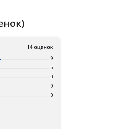
Title
енок)
Popup Content
14 оценок
9
5
0
0
0