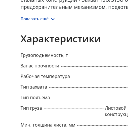
предохранительным механизмом, предо
тисков во время подъема и опускания • За
Показать ещё
закрытом, так и в открытом положении • 
грузоподъемности и раскрытии тисков нан
Минимальный WLL (предел рабочей нагру
Характеристики
максимального WLL
Грузоподъемность, т
Запас прочности
Рабочая температура
Тип захвата
Тип подъема
Тип груза
Листовой 
конструк
Мин. толщина листа, мм