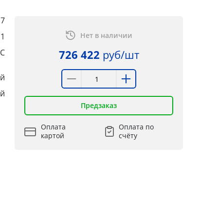
17
Нет в наличии
:1
°C
726 422
руб/шт
ый
ый
Предзаказ
Оплата
Оплата по
картой
счёту