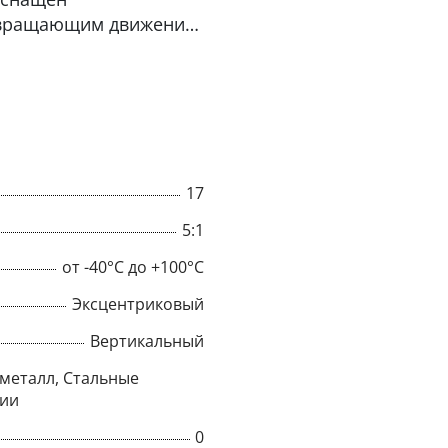
твращающим движение
хват фиксируется, как в
Данные о
есены на изделии •
зки) равен 10%
17
5:1
от -40°C до +100°C
Эксцентриковый
Вертикальный
металл, Стальные
ции
0