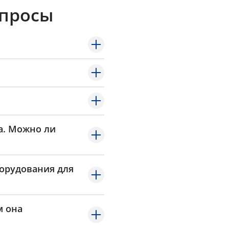
опросы
а. Можно ли
борудования для
м она