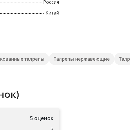
Россия
Китай
кованные талрепы
Талрепы нержавеющие
Талр
нок)
×
Popup
5 оценок
3