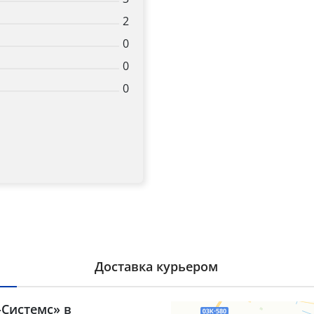
2
Title
0
0
0
Popup Content
Доставка курьером
-Системс» в