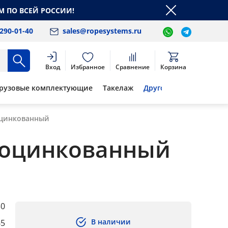
М ПО ВСЕЙ РОССИИ!
 290-01-40
sales@ropesystems.ru
Вход
Избранное
Сравнение
Корзина
рузовые комплектующие
Такелаж
Другое
оцинкованный
0 оцинкованный
0
В наличии
65