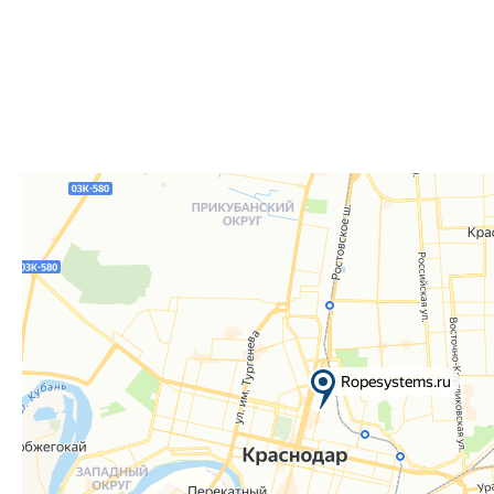
Для получения вам понадобится документ, удостове
удостоверение), а если товар был приобретён от юр
доверенность или печать.
Телефон:
8 861 290-01-40