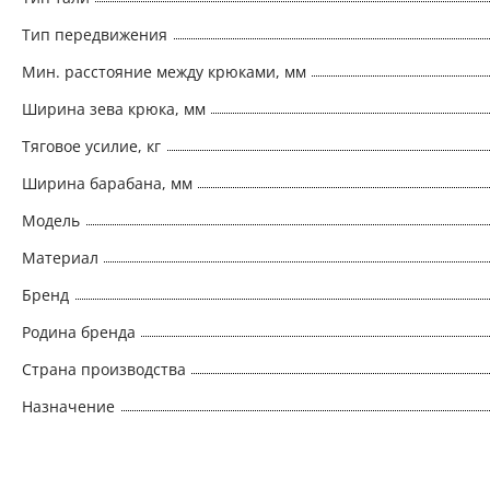
и нормам; •‎ Удобные и долговечные крюки - ко
Тип передвижения
ломаются, а постепенно разгибаются, выполнен
Мин. расстояние между крюками, мм
оснащены крепкими предохранительными замкам
Ширина зева крюка, мм
Тяговое усилие, кг
Ширина барабана, мм
Модель
Материал
Бренд
Родина бренда
Страна производства
Назначение