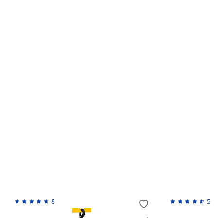
Гарантийный срок устанавливается изготовителем по
установлен, продавец вправе самостоятельно его уст
Кто устанавливает гарантийный срок?
Обмен и возврат товара ненадлежащего качес
Возврат денежных средств
Похожие товары
8
5