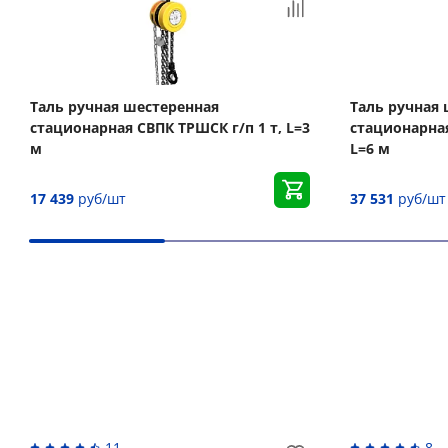
Таль ручная шестеренная
Таль ручная
стационарная СВПК ТРШСК г/п 1 т, L=3
стационарная
м
L=6 м
17 439
руб/шт
37 531
руб/шт
Вас может заинтересовать
11
8