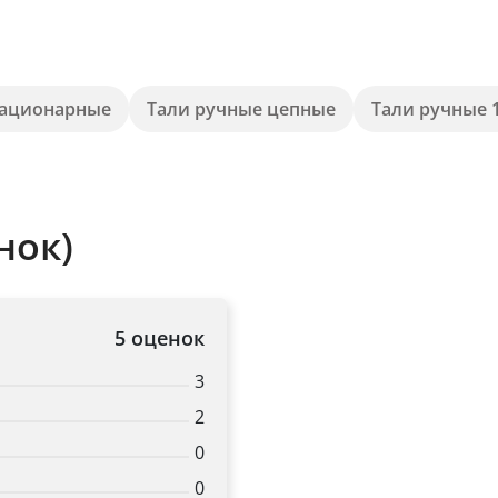
Title
тационарные
Тали ручные цепные
Тали ручные 
Popup Content
нок)
5 оценок
3
2
0
0