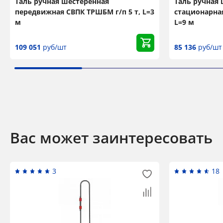
Таль ручная шестеренная
Таль ручная
передвижная СВПК ТРШБМ г/п 5 т, L=3
стационарная
м
L=9 м
109 051
руб/шт
85 136
руб/шт
Вас может заинтересовать
3
18