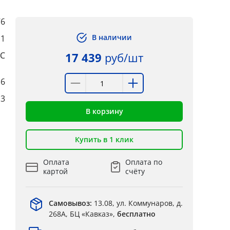
76
В наличии
1
0℃
17 439
руб/шт
6
3
В корзину
Купить в 1 клик
Оплата
Оплата по
картой
счёту
Самовывоз:
13.08, ул. Коммунаров, д.
268А, БЦ «Кавказ»,
бесплатно