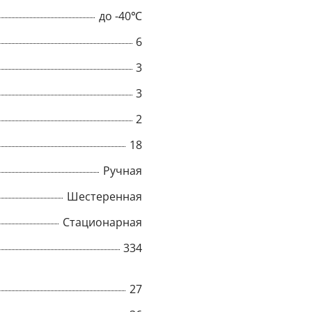
до -40℃
6
3
3
2
18
Ручная
Шестеренная
Стационарная
×
334
Popup
27