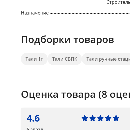
Строител
Назначение
Подборки товаров
Тали 1т
Тали СВПК
Тали ручные ста
Оценка товара (8 оце
4.6
5 звезд