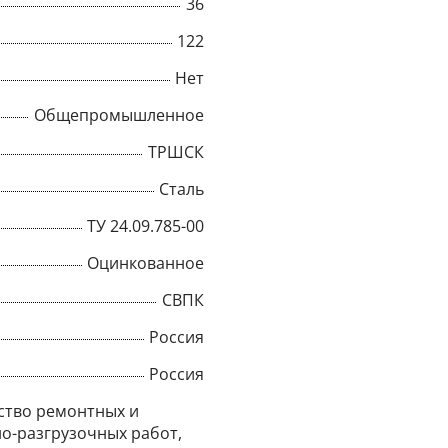
36
Title
122
Нет
Общепромышленное
Popup Content
ТРШСК
Сталь
ТУ 24.09.785-00
Оцинкованное
СВПК
Россия
Россия
ство ремонтных и
о-разгрузочных работ,