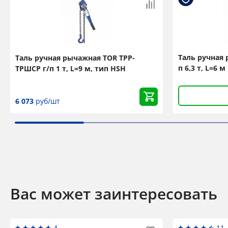
Таль ручная 
Таль ручная рычажная TOR ТРР-
п 6,3 т, L=6 м
ТРШСР г/п 1 т, L=9 м, тип HSH
6 073
руб/шт
Вас может заинтересовать
4
11