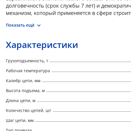
долговечность (срок службы 7 лет) и демократ
механизм, который применяется в сфере строит
независимостью от электросети, что позволяет 
Показать ещё
за городом. В конструкцию приспособления вхо
подвешенного груза на необходимой высоте
Характеристики
Грузоподъемность, т
Рабочая температура
Калибр цепи, мм
Высота подъема, м
Длина цепи, м
Количество цепей, шт
Шаг цепи, мм
Тип привода