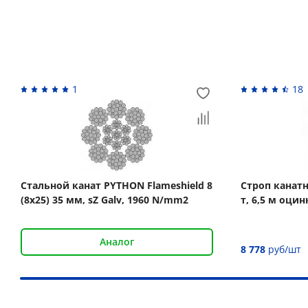
Вас может заинтересовать
1
18
Стальной канат PYTHON Flameshield 8
Строп канат
(8x25) 35 мм, sZ Galv, 1960 N/mm2
т, 6,5 м оци
Аналог
8 778
руб/шт