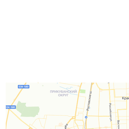
Самовывоз из пункта выдачи заказов «Р-Систе
Вы можете самостоятельно получить ваш заказ в раб
заказов. По факту готовности заказа к отгрузке вы 
для согласования даты и времени получения заказа.
Для получения вам понадобится документ, удостове
удостоверение), а если товар был приобретён от юр
доверенность или печать.
Телефон:
8 861 290-01-40