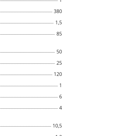
1
380
Title
1,5
85
Popup Content
50
25
120
1
6
4
10,5