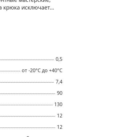
а крюка исключает
асность пользователя
сокопрочного
ость.
0,5
от -20°C до +40°C
7,4
90
130
12
12