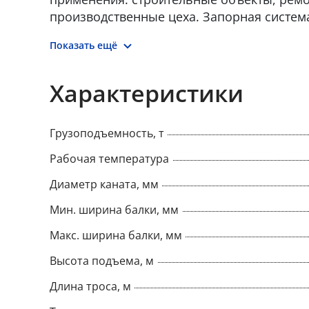
производственные цеха. Запорная систем
вылетание груза, что обеспечивает безоп
Показать ещё
во время работы. Трос изготовлен из вы
материала, что повышает его износостойк
Характеристики
Грузоподъемность, т
Рабочая температура
Диаметр каната, мм
Мин. ширина балки, мм
Макс. ширина балки, мм
Высота подъема, м
Длина троса, м