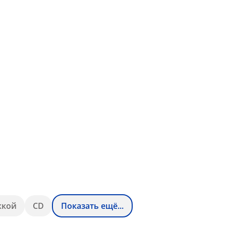
жкой
CD
Показать ещё...