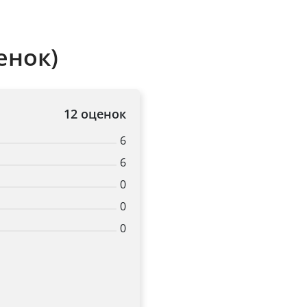
енок)
12 оценок
6
6
0
0
0