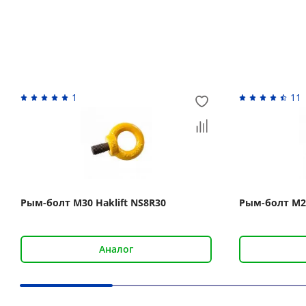
Похожие товары
1
11
Рым-болт М30 Haklift NS8R30
Рым-болт М2
Аналог