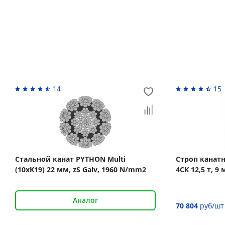
Вас может заинтересовать
14
15
Стальной канат PYTHON Multi
Строп канат
(10xK19) 22 мм, zS Galv, 1960 N/mm2
4СК 12,5 т, 
Аналог
70 804
руб/шт