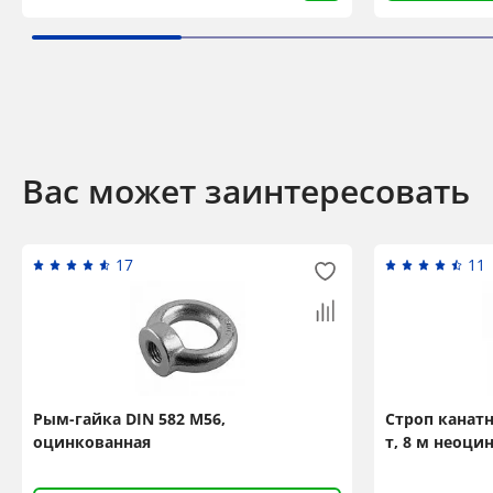
Вас может заинтересовать
17
11
Рым-гайка DIN 582 М56,
Строп канат
оцинкованная
т, 8 м неоц