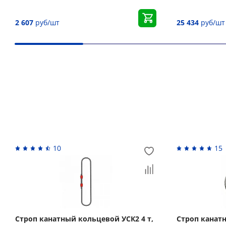
2 607
руб/шт
25 434
руб/шт
Вас может заинтересовать
10
15
Строп канатный кольцевой УСК2 4 т,
Строп канатн