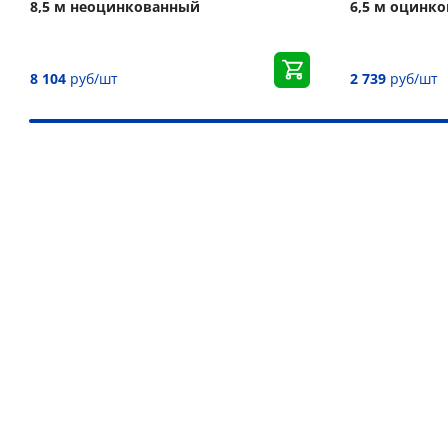
8,5 м неоцинкованный
6,5 м оцинк
8 104
руб/шт
2 739
руб/шт
Наши преимущества
Более 30 000 товаров для подъёма груза
Дистрибьютор более 10 брендов