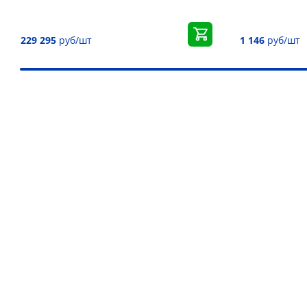
229 295
руб/шт
1 146
руб/шт
Наши преимущества
Более 30 000 товаров для подъёма груза
Дистрибьютор более 10 брендов