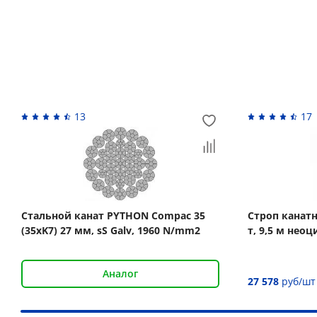
Вас может заинтересовать
13
17
Стальной канат PYTHON Compac 35
Строп канат
(35xK7) 27 мм, sS Galv, 1960 N/mm2
т, 9,5 м нео
Аналог
27 578
руб/шт