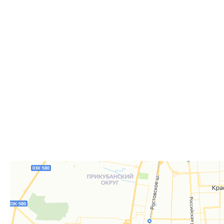
Самовывоз из пункта выдачи заказов «Р-Систе
Вы можете самостоятельно получить ваш заказ в раб
заказов. По факту готовности заказа к отгрузке вы 
для согласования даты и времени получения заказа.
Для получения вам понадобится документ, удостове
удостоверение), а если товар был приобретён от юр
доверенность или печать.
Телефон:
8 861 290-01-40