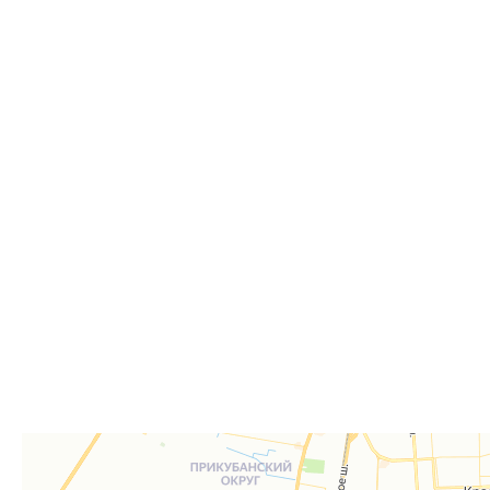
Способы получения
Самовывоз
Дост
Самовывоз из пункта выдачи заказов «Р-Систе
Вы можете самостоятельно получить ваш заказ в раб
заказов. По факту готовности заказа к отгрузке вы 
для согласования даты и времени получения заказа.
Для получения вам понадобится документ, удостове
удостоверение), а если товар был приобретён от юр
доверенность или печать.
Телефон:
8 861 290-01-40