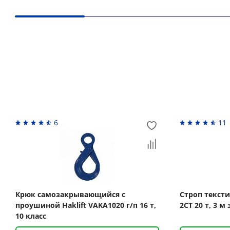
Вас может заинтересовать
6
11
Крюк самозакрывающийся с
Строп текст
проушиной Haklift VAKA1020 г/п 16 т,
2СТ 20 т, 3 м
10 класс