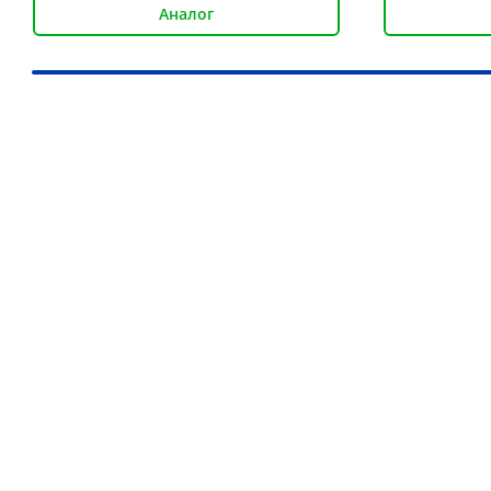
Аналог
Наши преимущества
Более 30 000 товаров для подъёма груза
Дистрибьютор более 10 брендов