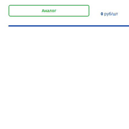
Аналог
0
руб/шт
Наши преимущества
Более 30 000 товаров для подъёма груза
Дистрибьютор более 10 брендов