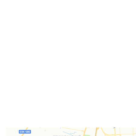
Способы получения
Самовывоз
Дост
Самовывоз из пункта выдачи заказов «Р-Систе
Вы можете самостоятельно получить ваш заказ в раб
заказов. По факту готовности заказа к отгрузке вы 
для согласования даты и времени получения заказа.
Для получения вам понадобится документ, удостове
удостоверение), а если товар был приобретён от юр
доверенность или печать.
Телефон:
8 861 290-01-40