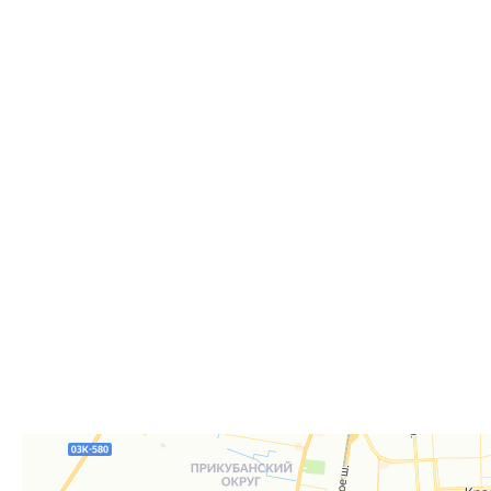
Способы получения
Самовывоз
Дост
Самовывоз из пункта выдачи заказов «Р-Систе
Вы можете самостоятельно получить ваш заказ в раб
заказов. По факту готовности заказа к отгрузке вы 
для согласования даты и времени получения заказа.
Для получения вам понадобится документ, удостове
удостоверение), а если товар был приобретён от юр
доверенность или печать.
Телефон:
8 861 290-01-40