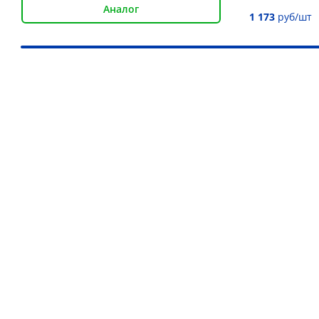
Аналог
1 173
руб/шт
Наши преимущества
Более 30 000 товаров для подъёма груза
Дистрибьютор более 10 брендов