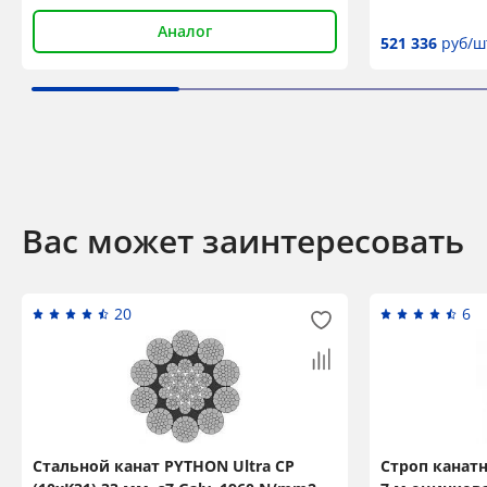
Аналог
521 336
руб/ш
Вас может заинтересовать
20
6
Стальной канат PYTHON Ultra CP
Строп канатн