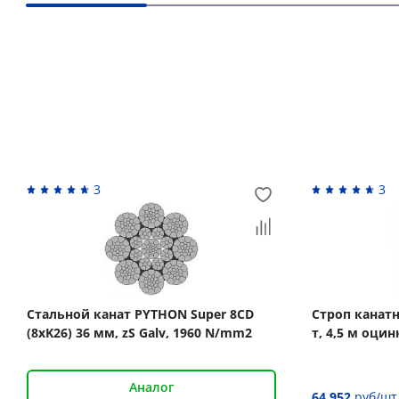
Вас может заинтересовать
3
3
Стальной канат PYTHON Super 8CD
Строп канат
(8xK26) 36 мм, zS Galv, 1960 N/mm2
т, 4,5 м оци
Аналог
64 952
руб/шт