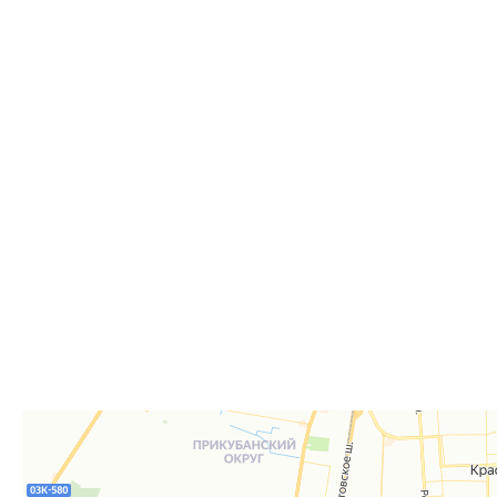
Самовывоз
Дост
Самовывоз из пункта выдачи заказов «Р-Систе
Вы можете самостоятельно получить ваш заказ в раб
заказов. По факту готовности заказа к отгрузке вы 
для согласования даты и времени получения заказа.
Для получения вам понадобится документ, удостове
удостоверение), а если товар был приобретён от юр
доверенность или печать.
Телефон:
8 861 290-01-40