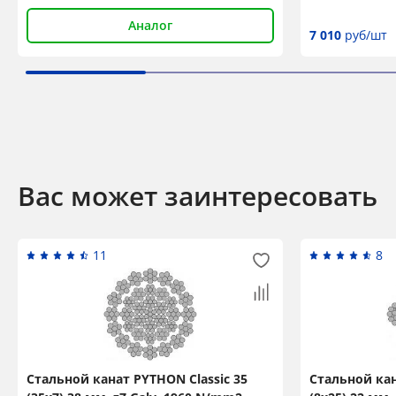
Аналог
7 010
руб/шт
Вас может заинтересовать
11
8
Стальной канат PYTHON Classic 35
Стальной кан