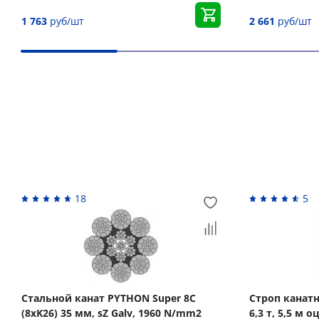
1 763
руб/шт
2 661
руб/шт
Вас может заинтересовать
18
5
Стальной канат PYTHON Super 8C
Строп канат
(8xK26) 35 мм, sZ Galv, 1960 N/mm2
6,3 т, 5,5 м