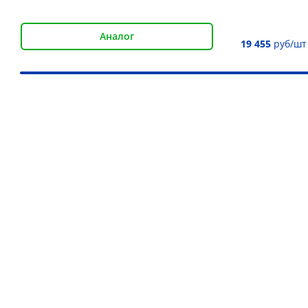
Аналог
19 455
руб/шт
Наши преимущества
Более 30 000 товаров для подъёма груза
Дистрибьютор более 10 брендов