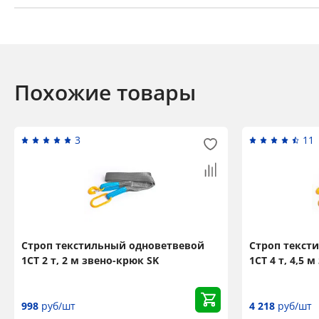
Похожие товары
3
11
Строп текстильный одноветвевой
Строп текст
1СТ 2 т, 2 м звено-крюк SK
1СТ 4 т, 4,5 
998
руб/шт
4 218
руб/шт