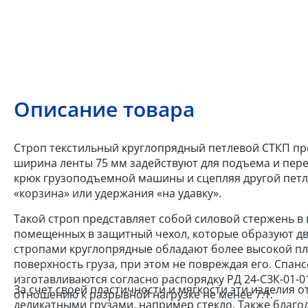
Описание товара
Строп текстильный круглопрядный петлевой СТКП про
ширина ленты 75 мм задействуют для подъема и пер
крюк грузоподъемной машины и сцепляя другой петле
«корзина» или удержания «на удавку».
Такой строп представляет собой силовой стержень в
помещенных в защитный чехол, которые образуют дв
стропами круглопрядные обладают более высокой пл
поверхность груза, при этом не повреждая его. Спанс
изготавливаются согласно распорядку РД 24-СЗК-01-01
За счет своей пластичности и мягкости эти изделия 
отношению к разрывной нагрузке не менее 7:1.
деликатными грузами, например стекло. Также благо