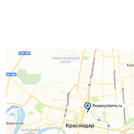
Для получения вам понадобится документ, удостове
удостоверение), а если товар был приобретён от юр
доверенность или печать.
Телефон:
8 861 290-01-40