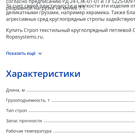
согласно предписанию РД 24-СЗК-01-01 и ТУ 5225-009
За счет своей пластичности и мягкости эти изделия 
разрывной нагрузке не менее 7:1.
деликатными грузами, например керамика. Также бл
агрессивных сред круглопрядные стропы задействуют
Купить Строп текстильный круглопрядный петлевой СТК
Ropesystems.ru.
Показать ещё
Характеристики
Длина, м
Грузоподъемность, т
Тип строп
Запас прочности
Рабочая температура