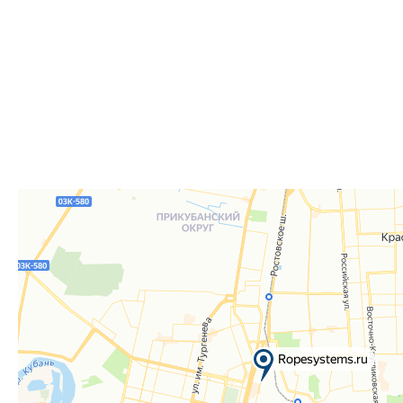
заказов. По факту готовности заказа к отгрузке вы 
для согласования даты и времени получения заказа.
Для получения вам понадобится документ, удостове
удостоверение), а если товар был приобретён от юр
доверенность или печать.
Телефон:
8 861 290-01-40