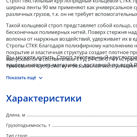
Строп текстильный круглопрядный кольцевой СТКК пр
ширина ленты 90 мм применяют как универсальное с
различных грузов, т.к. он не требует вспомогательн
Такой кольцевой строп представляет собой кольцо, 
бесконечных полимерных нитей. Поверх стержня над
волокна от наружных воздействий, удерживает их в 
Стропы СТКК благодаря полиэфирному наполнению на
покрытие и эластичная структура создает плотное пр
Вы можете купить Строп текстильный круглопря
выпускаются в соответствии с РД 24-СЗК-01-01 «Стро
нашем интернет-магазине с доставкой по всей Р
Требования к устройству и безопасной эксплуатации»
Показать ещё
Характеристики
Длина, м
Грузоподъемность, т
Тип строп