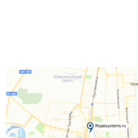
заказов. По факту готовности заказа к отгрузке вы 
для согласования даты и времени получения заказа.
Для получения вам понадобится документ, удостове
удостоверение), а если товар был приобретён от юр
доверенность или печать.
Телефон:
8 861 290-01-40