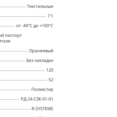
Текстильные
7:1
от -40°C до +100°C
й паспорт
ителя
Оранжевый
Без накладки
120
52
×
Полиэстер
РД-24-СЗК-01-01
Popup
R-SYSTEMS