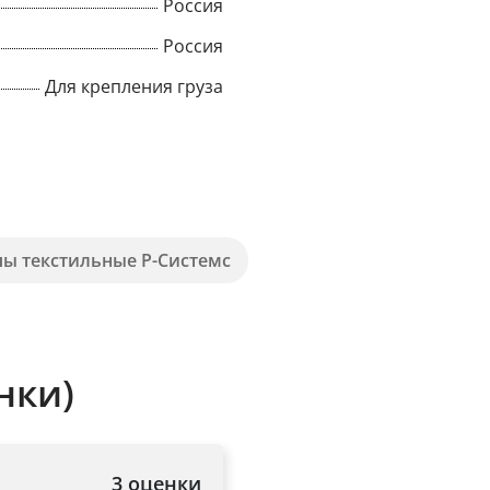
Россия
Title
Россия
Для крепления груза
Popup Content
пы текстильные Р-Системс
нки)
3 оценки