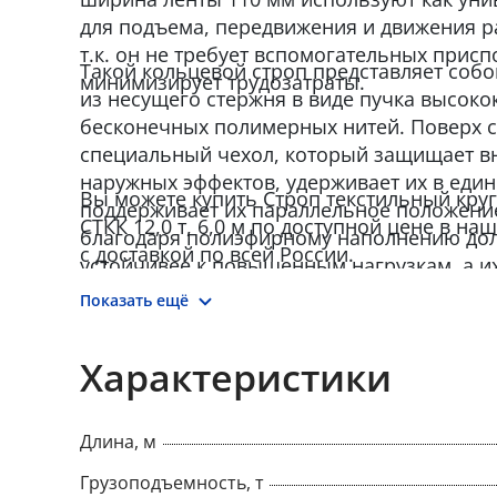
для подъема, передвижения и движения р
т.к. он не требует вспомогательных прис
Такой кольцевой строп представляет собо
минимизирует трудозатраты.
из несущего стержня в виде пучка высок
бесконечных полимерных нитей. Поверх с
специальный чехол, который защищает вн
наружных эффектов, удерживает их в един
Вы можете купить Строп текстильный кр
поддерживает их параллельное положени
СТКК 12,0 т, 6,0 м по доступной цене в н
благодаря полиэфирному наполнению дол
с доставкой по всей России.
устойчивее к повышенным нагрузкам, а и
гибкая структура гарантирует плотное пр
Показать ещё
груза. Круглопрядные стропы изготавлива
РД 24-СЗК-01-01 «Стропы грузовые общег
Характеристики
текстильной основе. Требования к устрой
эксплуатации».
Длина, м
Грузоподъемность, т