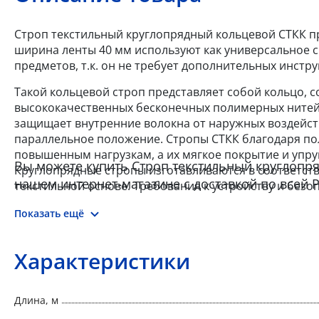
Строп текстильный круглопрядный кольцевой СТКК пр
ширина ленты 40 мм используют как универсальное с
предметов, т.к. он не требует дополнительных инстр
Такой кольцевой строп представляет собой кольцо, с
высококачественных бесконечных полимерных нитей.
защищает внутренние волокна от наружных воздейств
параллельное положение. Стропы СТКК благодаря по
повышенным нагрузкам, а их мягкое покрытие и упруг
Вы можете купить Строп текстильный круглопряд
Круглопрядные стропы изготавливаются в соответств
нашем интернет-магазине с доставкой по всей Р
текстильной основе. Требования к устройству и безо
Показать ещё
Характеристики
Длина, м