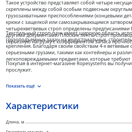
Такое устройство представляет собой четыре несущие
скреплены между собой особым подвесным округлым
грузозахватными приспособлениями (концевыми детал
крюки с защелкой или самозакрывающимся затвором
четырехветвевых строп определены предписаниями Гос
Текстильный строп-паук имеет широкую область ис
другими документами. Плоские ленты строп производ
грузоподъемных задач на индустриальных, строитель
серьезную нагрузку с коэффициентом запаса прочност
крепления. Благодаря своим свойствам 4-х ветвевые 
серьезными грузами, такими как контейнеры и различн
легкоповреждаемыми предметами, которые требуют 
Покупая в интернет-магазине Ropesystems вы получи
прослужит.
Показать ещё
Характеристики
Длина, м
Грузоподъемность, т