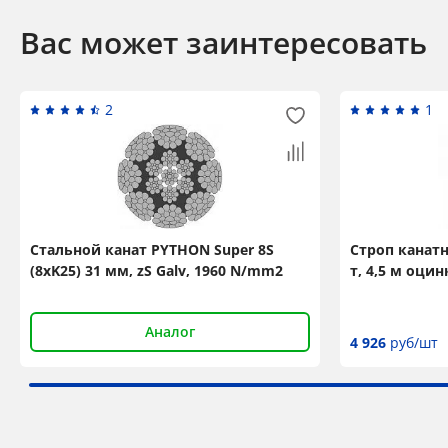
Вас может заинтересовать
2
1
Стальной канат PYTHON Super 8S
Строп канат
(8xK25) 31 мм, zS Galv, 1960 N/mm2
т, 4,5 м оци
Аналог
4 926
руб/шт