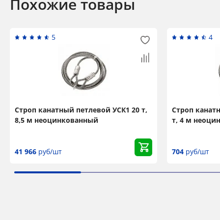
Похожие товары
5
4
Строп канатный петлевой УСК1 20 т,
Строп канатн
8,5 м неоцинкованный
т, 4 м неоц
41 966
руб/шт
704
руб/шт